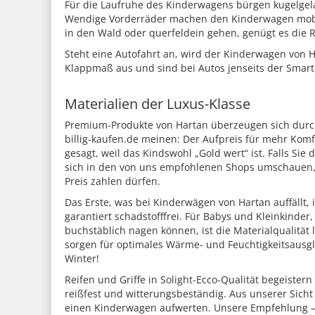
Für die Laufruhe des Kinderwagens bürgen kugelgela
Wendige Vorderräder machen den Kinderwagen mobil u
in den Wald oder querfeldein gehen, genügt es die Rä
Steht eine Autofahrt an, wird der Kinderwagen von
Klappmaß aus und sind bei Autos jenseits der Smart
Materialien der Luxus-Klasse
Premium-Produkte von Hartan überzeugen sich durch 
billig-kaufen.de meinen: Der Aufpreis für mehr Komf
gesagt, weil das Kindswohl „Gold wert“ ist. Falls Sie
sich in den von uns empfohlenen Shops umschauen, w
Preis zahlen dürfen.
Das Erste, was bei Kinderwägen von Hartan auffällt, i
garantiert schadstofffrei. Für Babys und Kleinkind
buchstäblich nagen können, ist die Materialqualität
sorgen für optimales Wärme- und Feuchtigkeitsausgl
Winter!
Reifen und Griffe in Solight-Ecco-Qualität begeiste
reißfest und witterungsbeständig. Aus unserer Sicht 
einen Kinderwagen aufwerten. Unsere Empfehlung – 