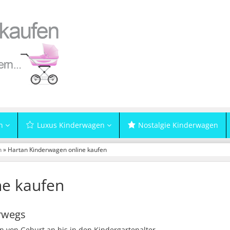
n
Luxus Kinderwagen
Nostalgie Kinderwagen
n
» Hartan Kinderwagen online kaufen
ne kaufen
rwegs
 von Geburt an bis in den Kindergartenalter