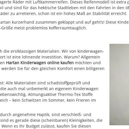
gerte Räder mit Luftkammerreifen. Dieses Reifenmodell ist extra
nd sind für das hektische Stadtleben mit den Fahrten in den öffe
der zu arretieren, schon ist ein hohes Maß an Stabilität erreicht.
 Hartan kurzerhand zusammen geklappt und auf geht’s! Diese Kind
-Größe meist problemlos kofferraumtauglich.
die erstklassigen Materialien. Wir von kinderwagen-
ort ist eine lohnende Investition. Warum? Allgemein
 den
Hartan Kinderwagen online kaufen
möchten und
erden Sie für den gleichen Komfort einen billigeren
st: Alle Materialien sind schadstoffgeprüft und
er, die auch mal unbemerkt an eigenem Kinderwagen
 lebenswichtig. Atmungsaktive Thermo-Tex Stoffe
eich – kein Schwitzen im Sommer, kein Frieren im
rn durch angenehme Haptik, sind verschleiß- und
sind es gerade diese (scheinbaren) Kleinigkeiten, die
Wenn es Ihr Budget zulässt, kaufen Sie diesen