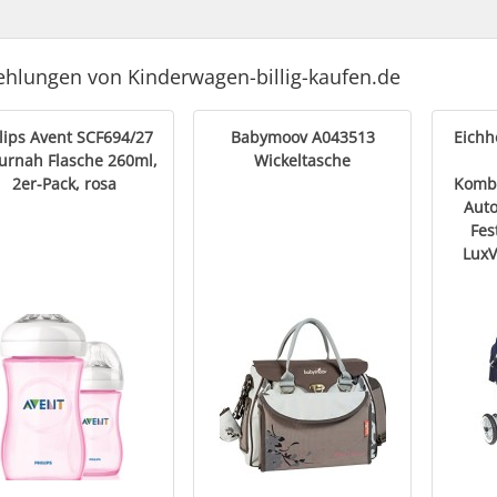
hlungen von Kinderwagen-billig-kaufen.de
lips Avent SCF694/27
Babymoov A043513
Eichh
urnah Flasche 260ml,
Wickeltasche
2er-Pack, rosa
Komb
Auto
Fes
LuxV