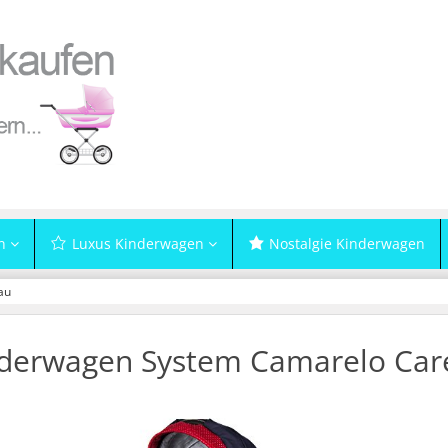
n
Luxus Kinderwagen
Nostalgie Kinderwagen
au
derwagen System Camarelo Car