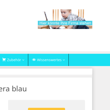
Zubehör
Wissenswertes
era blau