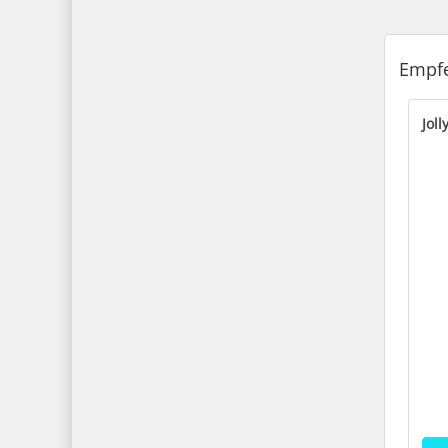
Empfe
Jol