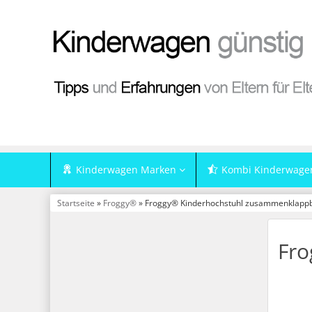
Kinderwagen Marken
Kombi Kinderwage
Startseite
»
Froggy®
» Froggy® Kinderhochstuhl zusammenklappba
Fro