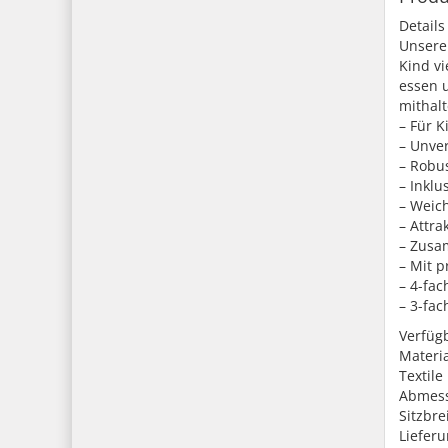
Detail
Unsere
Kind vi
essen u
mithalt
– Für K
– Unver
– Robus
– Inklu
– Weich
– Attra
– Zusa
– Mit 
– 4-fac
– 3-fac
Verfügb
Materia
Textil
Abmessu
Sitzbre
Lieferu