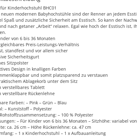
s für Kinderhochstuhl BHC01
 neuen modernen Babyhochstühle sind der Renner an jedem Esstisc
el Spaß und zusätzliche Sicherheit am Esstisch. So kann der Nach
nd nach getaner „Arbeit“ relaxen. Egal wie hoch der Esstisch ist, I
en.
inder von 6 bis 36 Monaten
gleichbares Preis-Leistungs-Verhältnis
t, standfest und vor allem sicher
sive Sicherheitsgurt
es Sitzpolster
ktives Design in knalligen Farben
mmenklappbar und somit platzsparend zu verstauen
praktischem Ablagekorb unter dem Sitz
h verstellbares Tablett
h verstellbare Rückenlehne
are Farben: – Pink – Grün – Blau
l: – Kunststoff – Polyester
e Rohstoffzusammensetzung: – 100 % Polyester
ngen: – Für Kinder von 6 bis 36 Monaten – Sitzhöhe: variabel von 
ite: ca. 26 cm – Höhe Rückenlehne: ca. 47 cm
mfang: – 1 x Kinderhochstuhl – 1 x Aufbauanleitung