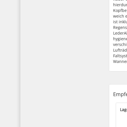
hierdu
Kopfbe
weich 
ist in
Regens
LederA
hygiene
versch
Lufträ
Faltsy
Wanne
Empfe
Lag