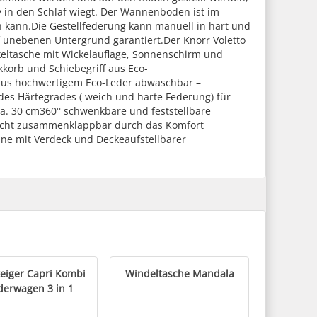
y in den Schlaf wiegt. Der Wannenboden ist im
 kann.Die Gestellfederung kann manuell in hart und
f unebenen Untergrund garantiert.Der Knorr Voletto
keltasche mit Wickelauflage, Sonnenschirm und
korb und Schiebegriff aus Eco-
 aus hochwertigem Eco-Leder abwaschbar –
 des Härtegrades ( weich und harte Federung) für
a. 30 cm360° schwenkbare und feststellbare
eicht zusammenklappbar durch das Komfort
e mit Verdeck und Deckeaufstellbarer
teiger Capri Kombi
Windeltasche Mandala
derwagen 3 in 1