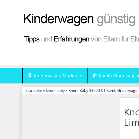
Kinderwagen Marken
Kombi Kinderwage
Startseite
»
knorr-baby
» Knorr-Baby 33000-01 Kombikinderwagen V
Kno
Lim