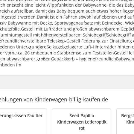
rch entsteht eine leicht Wippfunktion der Babywanne, die das Bab
reich aufstellbar, damit das Baby bequem auch etwas höher liegen
eingestellt werden.Damit ist ein Fahren sowohl auf ebenen und au
klusiv Babywanne mit Decke, Sportwagenaufsatz mit Beindecke, Wic
chutzfolie.Gestell mit Lufträder und großen abwaschbarem Gepäck
luminiumgestell mit höhenverstellbarem SchiebegriffSchiebegriff
freundlichverstellbare Teleskop-Gestell Federung zur Einstellung
iedenen Untergrundgroße kugelgelagerte Luft-Hinterräder hinten c
der vorne ca. 26 cmbequeme Stabbremse zum FeststellenGestell l
stemabwaschbarer großer Gepäckkorb – hygienefreundlichBabywann
nboden im
hlungen von Kinderwagen-billig-kaufen.de
erungskissen Faultier
Seed Papilio
Bergs
Kinderwagen Lederoptik
Kin
rot