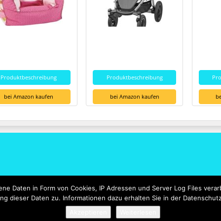
Produktbeschreibung
Produktbeschreibung
Pr
bei Amazon kaufen
bei Amazon kaufen
b
e Daten in Form von Cookies, IP Adressen und Server Log Files verarb
ng dieser Daten zu. Informationen dazu erhalten Sie in der Datenschut
Akzeptieren
Weiterlesen
© 2026 - Kinderwagen-Billig-Kaufen.de