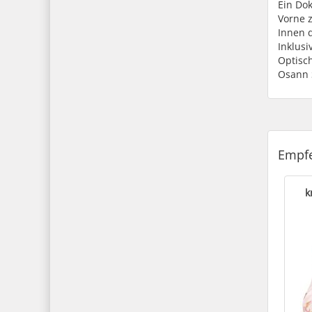
Ein Do
Vorne z
Innen 
Inklusi
Optisc
Osann 
Empfe
k