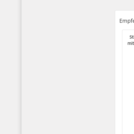
Empfe
St
mi