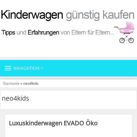
TOGGLE
NAVIGATION
NAVIGATION
Startseite
» neo4kids
neo4kids
Luxuskinderwagen EVADO Öko